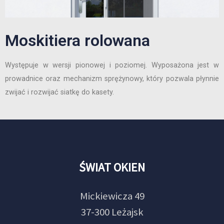
Moskitiera rolowana
Występuje w wersji pionowej i poziomej. Wyposażona jest w
prowadnice oraz mechanizm sprężynowy, który pozwala płynnie
zwijać i rozwijać siatkę do kasety.
ŚWIAT OKIEN
Mickiewicza 49
37-300 Leżajsk