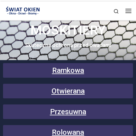
Skip to content
Search
MOSKITIERY
Skuteczna ochrona przed owadami
Ramkowa
Otwierana
Przesuwna
Rolowana