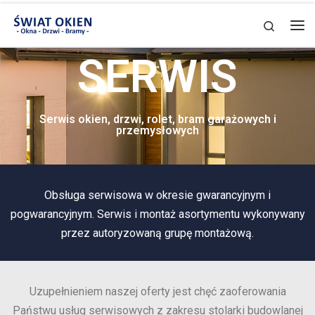
Skip to content
Search
SERWIS
Serwis okien, drzwi, rolet, bram garażowych i
przemysłowych
Obsługa serwisowa w okresie gwarancyjnym i
pogwarancyjnym. Serwis i montaż asortymentu wykonywany
przez autoryzowaną grupę montażową.
Uzupełnieniem naszej oferty jest chęć zaoferowania
Państwu usług serwisowych z zakresu stolarki budowlanej