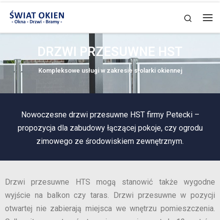
Skip to content
Search
DRZWI PRZESUWNE HST
Kompleksowe usługi w zakresie stolarki okiennej
Nowoczesne drzwi przesuwne HST firmy Petecki –
propozycja dla zabudowy łączącej pokoje, czy ogrodu
zimowego ze środowiskiem zewnętrznym.
Drzwi przesuwne HTS mogą stanowić także wygodne
wyjście na balkon czy taras. Drzwi przesuwne w pozycji
otwartej nie zabierają miejsca we wnętrzu pomieszczenia.